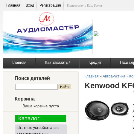
Главная
Вход
Регистрация
Приветствую Вас
,
Гость
Главная
Как заказать?
Кредит
Наш се
Главная
»
Автоакустика
»
Ко
Поиск деталей
Kenwood KF
Корзина
Ваша корзина пуста
Каталог
Штатные устройства
(48)