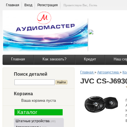
Главная
Вход
Регистрация
Приветствую Вас
,
Гость
Главная
Как заказать?
Кредит
Наш се
Главная
»
Автоакустика
»
Ко
Поиск деталей
JVC CS-J693
Корзина
Ваша корзина пуста
Каталог
Штатные устройства
(48)