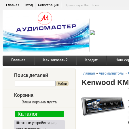
Главная
Вход
Регистрация
Приветствую Вас
,
Гость
Главная
Как заказать?
Кредит
Наш се
Главная
»
Автомагнитолы
»
Поиск деталей
Kenwood KM
Корзина
Ваша корзина пуста
Каталог
Штатные устройства
(48)