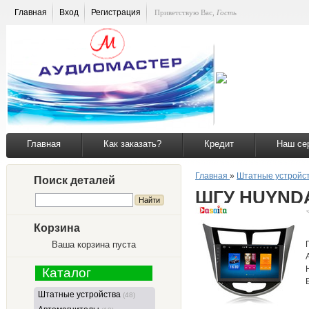
Главная
Вход
Регистрация
Приветствую Вас
,
Гость
Главная
Как заказать?
Кредит
Наш се
Главная
»
Штатные устройс
Поиск деталей
ШГУ HUYNDAI
Корзина
Ваша корзина пуста
Каталог
Штатные устройства
(48)