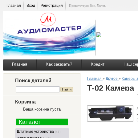
Главная
Вход
Регистрация
Приветствую Вас
,
Гость
Главная
Как заказать?
Кредит
Наш се
Главная
»
Другое
»
Камеры з
Поиск деталей
T-02 Камера
Корзина
Ваша корзина пуста
Каталог
Штатные устройства
(48)