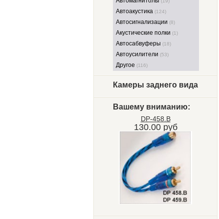
Автомагнитолы
(19)
Автоакустика
(124)
Автосигнализации
(8)
Акустические полки
(1)
Автосабвуферы
(18)
Автоусилители
(53)
Другое
(116)
Камеры заднего вида
Вашему вниманию:
DP-458.B
130.00 руб