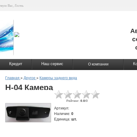
твую Вас
,
Гость
А
с
Кредит
Наш сервис
К
О компании
Главная
»
Другое
»
Камеры заднего вида
H-04 Камера
Рейтинг
:
0.0
/
0
Артикул
:
Наличие
:
0
Единица
:
шт.